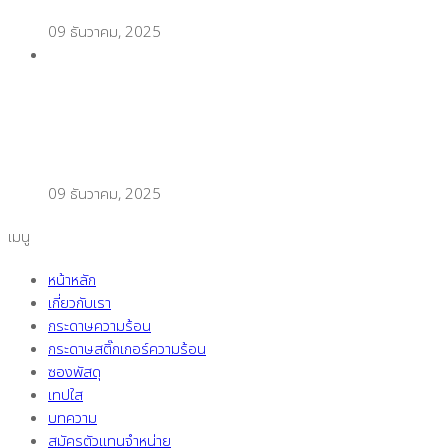
09 ธันวาคม, 2025
เทคนิคพิมพ์สติ๊กเกอร์ความร้อนแบบมือโปร แพ็กของ
ช่วงวันเลขเบิ้ล (Double Day) ไวขึ้น 2 เท่า
09 ธันวาคม, 2025
เมนู
หน้าหลัก
เกี่ยวกับเรา
กระดาษความร้อน
กระดาษสติ๊กเกอร์ความร้อน
ซองพัสดุ
เทปใส
บทความ
สมัครตัวแทนจำหน่าย