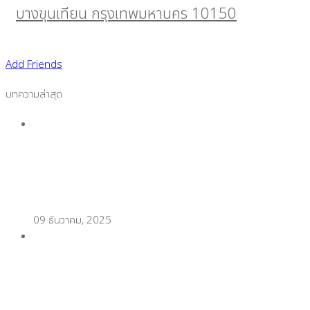
บางขุนเทียน กรุงเทพมหานคร 10150
Add Friends
บทความล่าสุด
ช่วงเทศกาลขายดีไม่มีสะดุด ด้วยกระดาษความร้อนกัน
น้ำคุณภาพสูง
09 ธันวาคม, 2025
เตรียมร้านออนไลน์รับปีใหม่! เลือกกล่องพัสดุแบบไหน
ถึงเวิร์ก