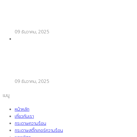
เตรียมร้านออนไลน์รับปีใหม่! เลือกกล่องพัสดุแบบไหน
ถึงเวิร์ก
09 ธันวาคม, 2025
เทคนิคพิมพ์สติ๊กเกอร์ความร้อนแบบมือโปร แพ็กของ
ช่วงวันเลขเบิ้ล (Double Day) ไวขึ้น 2 เท่า
09 ธันวาคม, 2025
เมนู
หน้าหลัก
เกี่ยวกับเรา
กระดาษความร้อน
กระดาษสติ๊กเกอร์ความร้อน