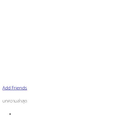
Add Friends
บทความล่าสุด
ช่วงเทศกาลขายดีไม่มีสะดุด ด้วยกระดาษความร้อนกัน