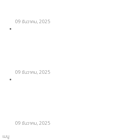
น้ำคุณภาพสูง
09 ธันวาคม, 2025
เตรียมร้านออนไลน์รับปีใหม่! เลือกกล่องพัสดุแบบไหน
ถึงเวิร์ก
09 ธันวาคม, 2025
เทคนิคพิมพ์สติ๊กเกอร์ความร้อนแบบมือโปร แพ็กของ
ช่วงวันเลขเบิ้ล (Double Day) ไวขึ้น 2 เท่า
09 ธันวาคม, 2025
เมนู