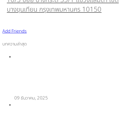
10/3 ซอย บางกระดี่ 35/1 แขวงแสมดำ เขต
บางขุนเทียน กรุงเทพมหานคร 10150
Add Friends
บทความล่าสุด
ช่วงเทศกาลขายดีไม่มีสะดุด ด้วยกระดาษความร้อนกัน
น้ำคุณภาพสูง
09 ธันวาคม, 2025
เตรียมร้านออนไลน์รับปีใหม่! เลือกกล่องพัสดุแบบไหน
ถึงเวิร์ก