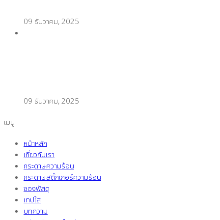
09 ธันวาคม, 2025
เทคนิคพิมพ์สติ๊กเกอร์ความร้อนแบบมือโปร แพ็กของ
ช่วงวันเลขเบิ้ล (Double Day) ไวขึ้น 2 เท่า
09 ธันวาคม, 2025
เมนู
หน้าหลัก
เกี่ยวกับเรา
กระดาษความร้อน
กระดาษสติ๊กเกอร์ความร้อน
ซองพัสดุ
เทปใส
บทความ